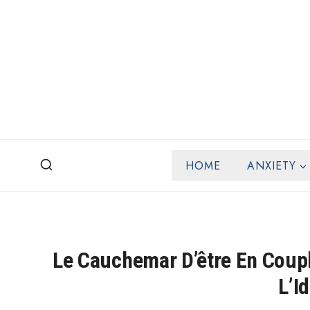
Skip
to
content
HOME
ANXIETY
Le Cauchemar D’être En Coup
L’Id